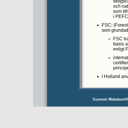
skogsce
och nat
som til
i PEFC
FSC: (Forest
som grundad
FSC har
basis a
enligt 
interna
certifi
princip
I Holland a
Suomen Metsäsertifio