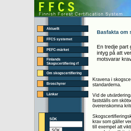
Aktuellt
Basfakta om s
FFCS systemet
En tredje part g
PEFC-märket
intyg på att v
motsvarar krave
Finlands
Skogscertifiering rf
Om skogscertifiering
Kravena i skogscer
Broschyrer
standarderna.
Länkar
Vid de utvärdering
fastställs om sköt
överenskomna krite
Skogscertifieringsk
SÖK
krav som gäller ve
till exempel att vi