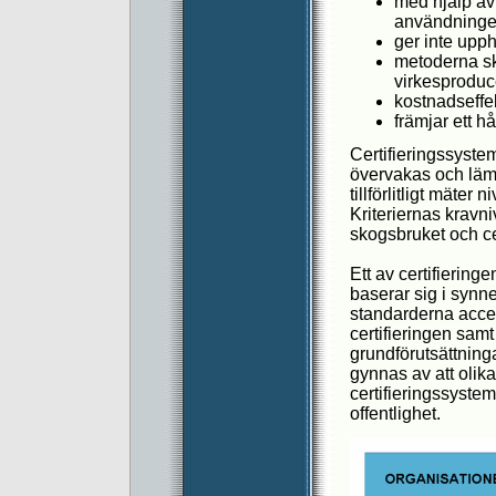
med hjälp av 
användningen 
ger inte upph
metoderna sk
virkesproduc
kostnadseffek
främjar ett h
Certifieringssystem
övervakas och lämpa
tillförlitligt mäte
Kriteriernas kravni
skogsbruket och ce
Ett av certifieringen
baserar sig i synne
standarderna accep
certifieringen samt
grundförutsättninga
gynnas av att olika
certifieringssyste
offentlighet.