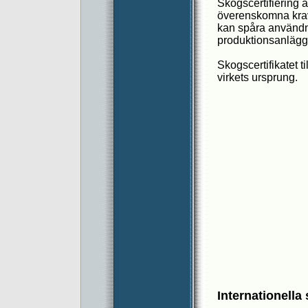
Skogscertifiering är
överenskomna krav.
kan spåra användnin
produktionsanläggn
Skogscertifikatet t
virkets ursprung.
Internationella