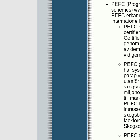
PEFC (Progra
schemes)
ww
PEFC erkänne
internationel
PEFC:s
certifi
Certifi
genom i
av dem
vid ge
PEFC gr
har sys
paraply
utanför
skogsce
miljone
till ma
PEFC ha
intress
skogsbr
fackför
Skogsce
PEFC d