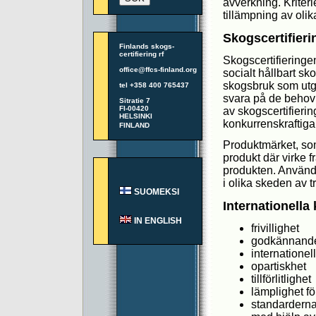
avverkning. Kriteri
tillämpning av ol
Skogscertifier
Finlands skogs-
certifiering rf
Skogscertifieringen
office@ffcs-finland.org
socialt hållbart sko
skogsbruk som utgår
tel +358 400 765437
svara på de behov 
Sitratie 7
FI-00420
av skogscertifierin
HELSINKI
konkurrenskraftig
FINLAND
Produktmärket, so
produkt där virke f
produkten. Användn
i olika skeden av 
SUOMEKSI
Internationella 
IN ENGLISH
frivillighet
godkännande 
internationel
opartiskhet
tillförlitlighet
lämplighet fö
standarderna