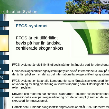
FFCS-systemet
FFCS är ett tillförlitligt
bevis på hur finländska
certifierade skogar sköts
FFCS-systemet är ett tillförlitligt bevis på hur finländska certifierade sko
f
Finlands skogscertifieringssystem uppfyller också internationella krav på 
det är lämpligt som en del av det internationella skogscertifieringssysteme
ing
FFCS-systemet omfattar alla komponenter som förutsätts av skogscertifier
användning av skog, verifiering av virkets ursprung samt tillförlitligheten 
extern revision.
Kravena och reglerna har samlats i standarder. Finlands skogscertifierin
internationella krav på skogscertifiering och det är lämpligt som en del av 
skogscertifieringssystemet.
Hörnstenen i Finlands skogscertifieringssystem är ett år 1997 utarbetat förs