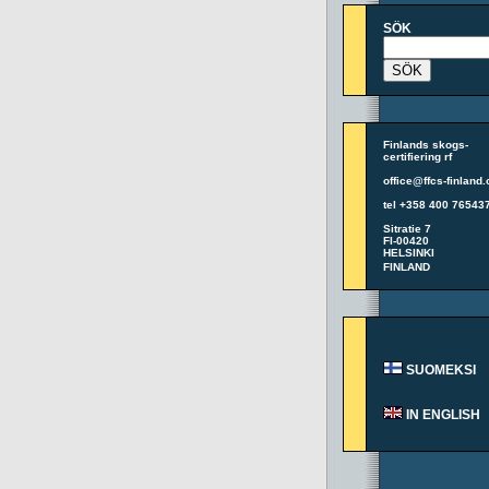
SÖK
Finlands skogs-
certifiering rf
office@ffcs-finland.
tel +358 400 76543
Sitratie 7
FI-00420
HELSINKI
FINLAND
SUOMEKSI
IN ENGLISH