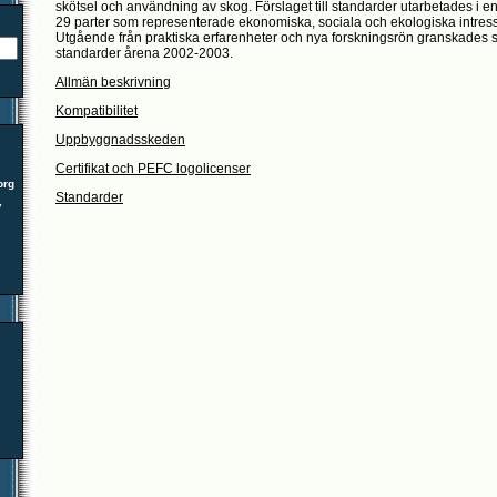
skötsel och användning av skog. Förslaget till standarder utarbetades i e
29 parter som representerade ekonomiska, sociala och ekologiska intresse
Utgående från praktiska erfarenheter och nya forskningsrön granskades s
standarder årena 2002-2003.
Allmän beskrivning
Kompatibilitet
Uppbyggnadsskeden
Certifikat och PEFC logolicenser
org
Standarder
7