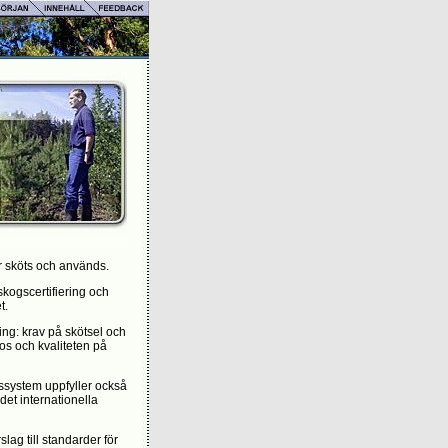
gar sköts och används.
skogscertifiering och
t.
ing: krav på skötsel och
hos och kvaliteten på
gssystem uppfyller också
det internationella
lag till standarder för