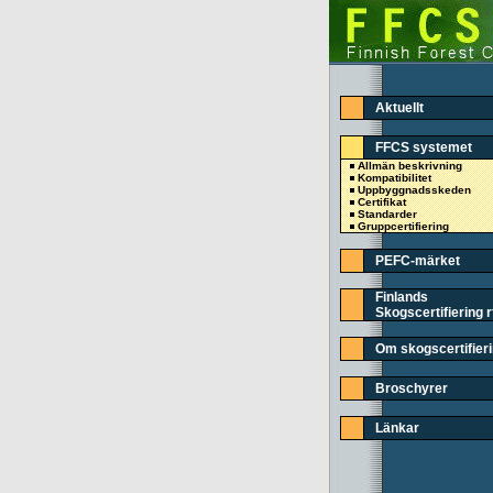
Aktuellt
FFCS systemet
Allmän beskrivning
Kompatibilitet
Uppbyggnadsskeden
Certifikat
Standarder
Gruppcertifiering
PEFC-märket
Finlands
Skogscertifiering r
Om skogscertifier
Broschyrer
Länkar