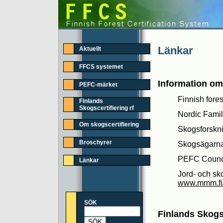
Länkar
Aktuellt
FFCS systemet
Information om
PEFC-märket
Finnish fores
Finlands
Skogscertifiering rf
Nordic Famil
Om skogscertifiering
Skogsforskn
Broschyrer
Skogsägarna
PEFC Counc
Länkar
Jord- och sk
www.mmm.fi/
SÖK
Finlands Skogs