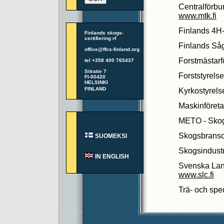
Centralförbu
www.mtk.fi
Finlands 4H
Finlands skogs-
certifiering rf
Finlands Såg
office@ffcs-finland.org
Forstmästarf
tel +358 400 765437
Sitratie 7
Forststyrels
FI-00420
HELSINKI
FINLAND
Kyrkostyrel
Maskinföreta
METO - Skog
Skogsbransc
SUOMEKSI
Skogsindustr
IN ENGLISH
Svenska Lant
www.slc.fi
Trä- och spe