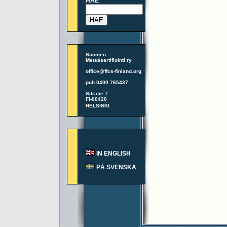
HAE
Suomen
Metsäsertifiointi ry
office@ffcs-finland.org
puh 0400 765437
Sitratie 7
FI-00420
HELSINKI
IN ENGLISH
PÅ SVENSKA