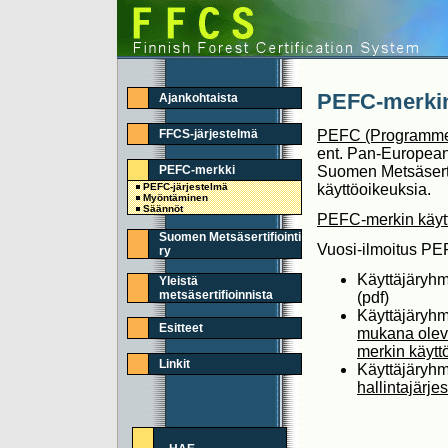
PEFC-merkin
Ajankohtaista
FFCS-järjestelmä
PEFC (Programme f
ent. Pan-European
PEFC-merkki
Suomen Metsäserti
PEFC-järjestelmä
käyttöoikeuksia.
Myöntäminen
Säännöt
PEFC-merkin käyt
Suomen Metsäsertifiointi
Vuosi-ilmoitus PE
ry
Käyttäjäryhm
Yleistä
metsäsertifioinnista
(pdf)
Käyttäjäryhm
Esitteet
mukana olev
merkin käytt
Linkit
Käyttäjäryh
hallintajärjes