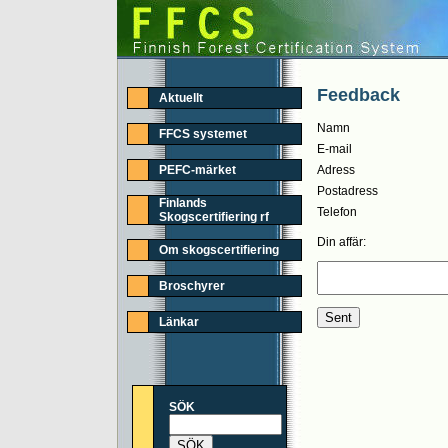
Feedback
Aktuellt
Namn
FFCS systemet
E-mail
PEFC-märket
Adress
Postadress
Finlands
Telefon
Skogscertifiering rf
Din affär:
Om skogscertifiering
Broschyrer
Länkar
SÖK