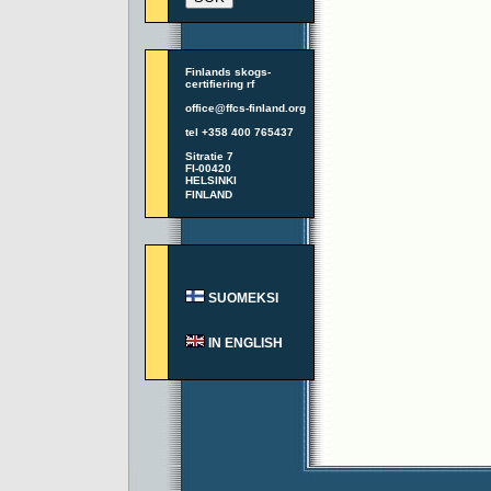
Finlands skogs-
certifiering rf
office@ffcs-finland.org
tel +358 400 765437
Sitratie 7
FI-00420
HELSINKI
FINLAND
SUOMEKSI
IN ENGLISH