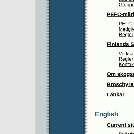
Gruppce
PEFC-mär
PEFC-
Medgi
Regler
Finlands S
Verksa
Regler
Kontakt
Om skogsce
Broschyre
Länkar
English
Current si