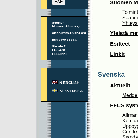
Suomen Met
Toimin
Säänn
Yhteys
Suomen
Metsäsertifiointi ry
Yleistä me
office@ffcs-finland.org
puh 0400 765437
Esitteet
Sitratie 7
FI-00420
Linkit
HELSINKI
Svenska
IN ENGLISH
Aktuellt
PÅ SVENSKA
Medde
FFCS syst
Allmän
Kompati
Uppby
Certifik
Standa