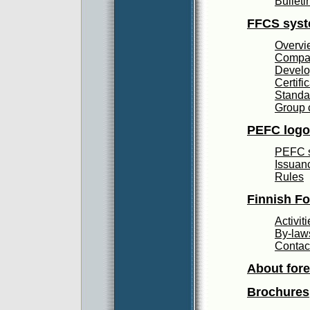
Bulleti
FFCS sys
Overvi
Compati
Devel
Certifi
Standa
Group c
PEFC logo
PEFC 
Issuan
Rules
Finnish Fo
Activit
By-law
Contact
About fores
Brochures