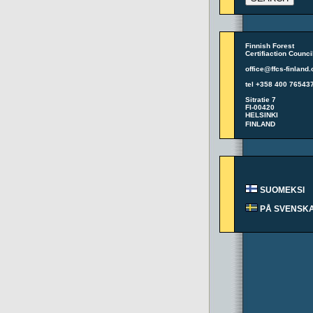
Finnish Forest
Certifiaction Counci
office@ffcs-finland.
tel +358 400 76543
Sitratie 7
FI-00420
HELSINKI
FINLAND
SUOMEKSI
PÅ SVENSK