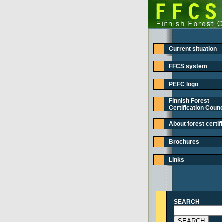
Current situation
FFCS system
PEFC logo
Finnish Forest
Certification Counc
About forest certif
Brochures
Links
SEARCH