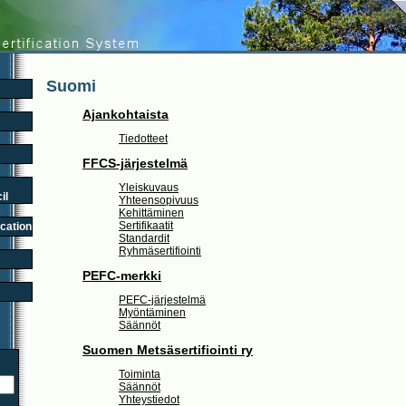
Suomi
Ajankohtaista
Tiedotteet
FFCS-järjestelmä
Yleiskuvaus
il
Yhteensopivuus
Kehittäminen
Sertifikaatit
ication
Standardit
Ryhmäsertifiointi
PEFC-merkki
PEFC-järjestelmä
Myöntäminen
Säännöt
Suomen Metsäsertifiointi ry
Toiminta
Säännöt
Yhteystiedot