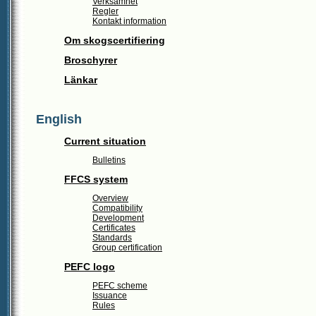
Verksamhet
Regler
Kontakt information
Om skogscertifiering
Broschyrer
Länkar
English
Current situation
Bulletins
FFCS system
Overview
Compatibility
Development
Certificates
Standards
Group certification
PEFC logo
PEFC scheme
Issuance
Rules